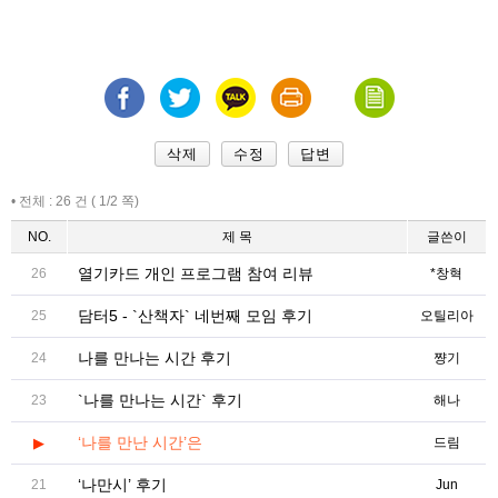
삭제
수정
답변
• 전체 : 26 건 ( 1/2 쪽)
NO.
제 목
글쓴이
열기카드 개인 프로그램 참여 리뷰
26
*창혁
담터5 - `산책자` 네번째 모임 후기
25
오틸리아
나를 만나는 시간 후기
24
쨩기
`나를 만나는 시간` 후기
23
해나
‘나를 만난 시간’은
▶
드림
‘나만시’ 후기
21
Jun