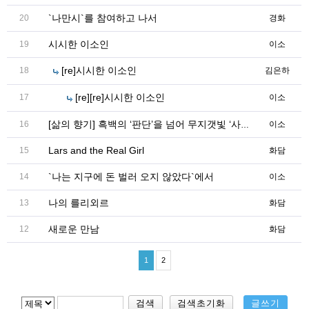
`나만시`를 참여하고 나서
20
경화
시시한 이소인
19
이소
[re]시시한 이소인
18
김은하
[re][re]시시한 이소인
17
이소
16
이소
[삶의 향기] 흑백의 ‘판단’을 넘어 무지갯빛 ‘사유’의 세계로
Lars and the Real Girl
15
화담
`나는 지구에 돈 벌러 오지 않았다`에서
14
이소
나의 를리외르
13
화담
새로운 만남
12
화담
1
2
검색
검색초기화
글쓰기