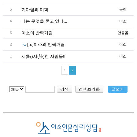
기다림의 미학
5
녹야
나는 무엇을 묻고 있나...
4
이소
이소의 반짝거림
3
안곰곰
[re]이소의 반짝거림
2
이소
시(時)시(詩)한 사람들!!
1
이소
1
2
검색
검색초기화
글쓰기