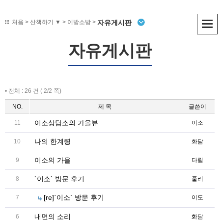
자유게시판
처음
>
산책하기 ▼
> 이방소방 >
자유게시판
• 전체 : 26 건 ( 2/2 쪽)
NO.
제 목
글쓴이
이소상담소의 가을뷰
11
이소
나의 한계령
10
화담
이소의 가을
9
다림
`이소` 방문 후기
8
줄리
[re]`이소` 방문 후기
7
이도
내면의 소리
6
화담